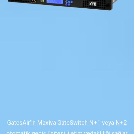
GatesAir’in Maxiva GateSwitch N+1 veya N+2
otomatik geçiş ünitesi, iletim yedekliliği sağlar