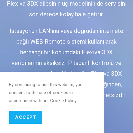
Flexiva 3DX ailesinin üç modelinin de servisini
son derece kolay hale getirir.
İstasyonun LAN’ına veya doğrudan internete
bağlı WEB Remote sistemi kullanılarak
herhangi bir konumdaki Flexiva 3DX
vericilerinin eksiksiz IP tabanlı kontrolü ve
izlenmesi mümkündür. Ve tüm Flexiva 3DX
vericileri dijital olarak modüle edildiğinden,
By continuing to use this website, you
consent to the use of cookies in
DRM™ veya HD Radio™’ya geçiş zahmetsizdir.
accordance with our Cookie Policy.
ACCEPT