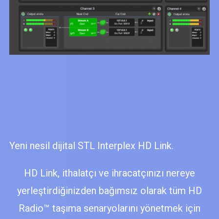
Yeni nesil dijital STL Interplex HD Link.
HD Link, ithalatçı ve ihracatçınızı nereye
yerleştirdiğinizden bağımsız olarak tüm HD
Radio™ taşıma senaryolarını yönetmek için